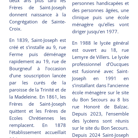
deux ans plus tard les
personnes handicapées et
Frères de Saint-Joseph
des personnes âgées, une
donnent naissance à la
clinique puis une école
Congrégation de Sainte-
ménagère qu’elles vont
Croix.
diriger jusqu’en 1977.
En 1839, Saint-Joseph est
En 1988 le lycée général
créé et s’installe au 9, rue
est ouvert au 18, rue
Ferme puis déménage
Lemyre de Villers. Le lycée
rapidement au 19, rue de
professionnel d’Oucques
Bourgneuf à l’occasion
est fusionné avec Saint-
d’une souscription lancée
Joseph en 1991 en
par les curés de la
s’installant dans l’ancienne
paroisse de la Trinité et de
école ménagère sur le site
la Madeleine. En 1861, les
du Bon Secours au 8 bis
Frères de Saint-Joseph
rue Honoré de Balzac.
quittent et les Frères de
Depuis 2023, l’ensemble
Ecoles Chrétiennes les
des lycéens sont réunis
remplacent. En 1878
sur le site du Bon Secours.
l’établissement accueillait
Depuis 2024 Saint-Joseph