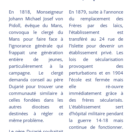
En 1818, Monseigneur
En 1879, suite à l’annonce
Johann Michael Josef von
du remplacement des
Pidoll, évêque du Mans,
Frères par des laïcs,
convoqua le clergé du
l’établissement est
Mans pour faire face à
transféré au 24 rue de
l’ignorance générale qui
l’Islette pour devenir un
frappait une génération
établissement privé. Les
entière de jeunes,
lois de sécularisation
particulièrement à la
provoquent des
campagne. Le clergé
perturbations et en 1904
demanda conseil au père
l’école est fermée mais
Dujarié pour trouver une
elle ré-ouvre
communauté similaire à
immédiatement grâce à
celles fondées dans les
des frères sécularisés.
autres diocèses et
L’établissement sert
destinées à régler ce
d’hôpital militaire pendant
même problème.
la guerre 14-18 mais
continue de fonctionner.
Le père Dujarié souhaitait