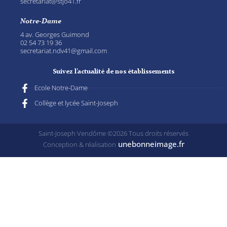
secretariat@stjo41.fr
Notre-Dame
4 av. Georges Guimond
02 54 73 19 36
secretariat.ndv41@gmail.com
Suivez l’actualité de nos établissements
Ecole Notre-Dame
Collège et lycée Saint-Joseph
Saint-Joseph Vendôme ©2026 Tous droits réservés
unebonneimage.fr
Conception & réalisation